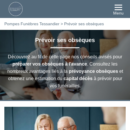
Menu
Pompes Funèbres Tessandier
>
Prévoir ses obsèques
Prévoir ses obsèques
Découvrez au fil de cette page nos conseils avisés pour
préparer vos obsèques à l’avance
. Consultez les
nombreux avantages liés à la
prévoyance obsèques
et
obtenez une estimation du
capital décès
à prévoir pour
vos funérailles.