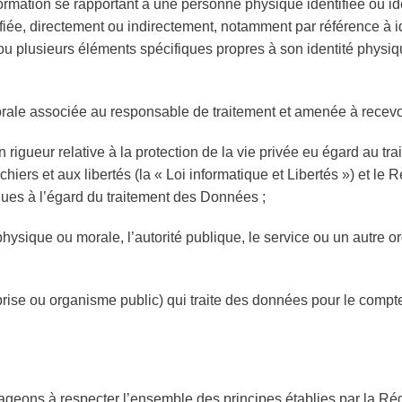
formation se rapportant à une personne physique identifiée ou id
fiée, directement ou indirectement, notamment par référence à id
n ou plusieurs éléments spécifiques propres à son identité phys
ale associée au responsable de traitement et amenée à recevoir
n rigueur relative à la protection de la vie privée eu égard au
fichiers et aux libertés (la « Loi informatique et Libertés ») et
iques à l’égard du traitement des Données ;
hysique ou morale, l’autorité publique, le service ou un autre o
ise ou organisme public) qui traite des données pour le compte
ageons à respecter l’ensemble des principes établies par la Ré