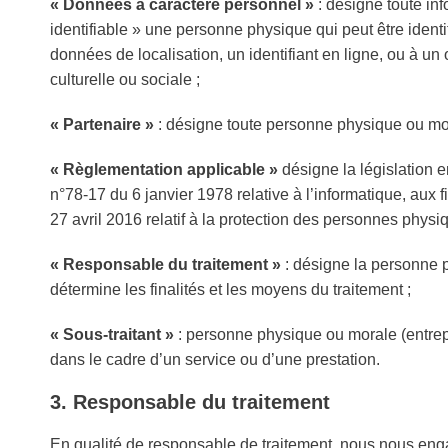
« Données à caractère personnel »
: désigne toute in
identifiable » une personne physique qui peut être identi
données de localisation, un identifiant en ligne, ou à u
culturelle ou sociale ;
« Partenaire »
: désigne toute personne physique ou mor
« Règlementation applicable »
désigne la législation e
n°78-17 du 6 janvier 1978 relative à l’informatique, aux 
27 avril 2016 relatif à la protection des personnes phys
​« Responsable du traitement »
: désigne la personne p
détermine les finalités et les moyens du traitement ;
« Sous-traitant »
: personne physique ou morale (entrepr
dans le cadre d’un service ou d’une prestation.
​3. Responsable du traitement
En qualité de responsable de traitement, nous nous eng