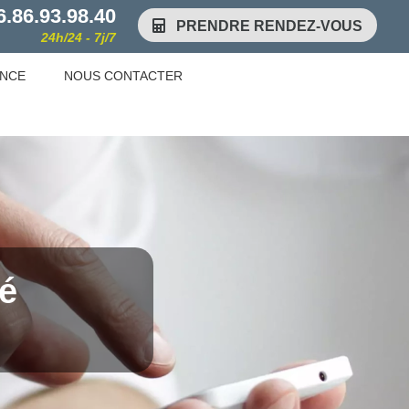
6.86.93.98.40
PRENDRE RENDEZ-VOUS
24h/24 - 7j/7
ENCE
NOUS CONTACTER
té